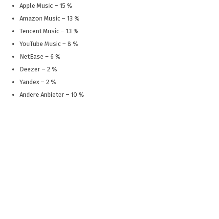
Apple Music – 15 %
Amazon Music – 13 %
Tencent Music – 13 %
YouTube Music – 8 %
NetEase – 6 %
Deezer – 2 %
Yandex – 2 %
Andere Anbieter – 10 %