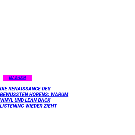
MAGAZIN
DIE RENAISSANCE DES
BEWUSSTEN HÖRENS: WARUM
VINYL UND LEAN BACK
LISTENING WIEDER ZIEHT