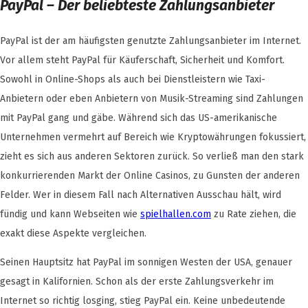
PayPal – Der beliebteste Zahlungsanbieter
PayPal ist der am häufigsten genutzte Zahlungsanbieter im Internet.
Vor allem steht PayPal für Käuferschaft, Sicherheit und Komfort.
Sowohl in Online-Shops als auch bei Dienstleistern wie Taxi-
Anbietern oder eben Anbietern von Musik-Streaming sind Zahlungen
mit PayPal gang und gäbe. Während sich das US-amerikanische
Unternehmen vermehrt auf Bereich wie Kryptowährungen fokussiert,
zieht es sich aus anderen Sektoren zurück. So verließ man den stark
konkurrierenden Markt der Online Casinos, zu Gunsten der anderen
Felder. Wer in diesem Fall nach Alternativen Ausschau hält, wird
fündig und kann Webseiten wie
spielhallen.com
zu Rate ziehen, die
exakt diese Aspekte vergleichen.
Seinen Hauptsitz hat PayPal im sonnigen Westen der USA, genauer
gesagt in Kalifornien. Schon als der erste Zahlungsverkehr im
Internet so richtig losging, stieg PayPal ein. Keine unbedeutende