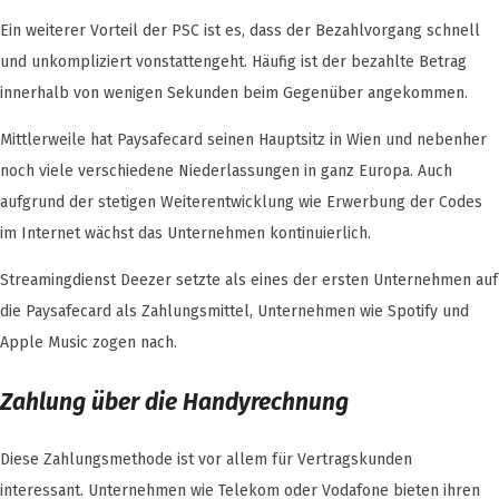
Ein weiterer Vorteil der PSC ist es, dass der Bezahlvorgang schnell
und unkompliziert vonstattengeht. Häufig ist der bezahlte Betrag
innerhalb von wenigen Sekunden beim Gegenüber angekommen.
Mittlerweile hat Paysafecard seinen Hauptsitz in Wien und nebenher
noch viele verschiedene Niederlassungen in ganz Europa. Auch
aufgrund der stetigen Weiterentwicklung wie Erwerbung der Codes
im Internet wächst das Unternehmen kontinuierlich.
Streamingdienst Deezer setzte als eines der ersten Unternehmen auf
die Paysafecard als Zahlungsmittel, Unternehmen wie Spotify und
Apple Music zogen nach.
Zahlung über die Handyrechnung
Diese Zahlungsmethode ist vor allem für Vertragskunden
interessant. Unternehmen wie Telekom oder Vodafone bieten ihren