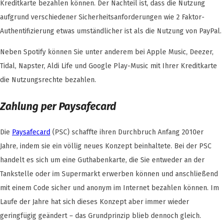
Kreditkarte bezahlen können. Der Nachteil ist, dass die Nutzung
aufgrund verschiedener Sicherheitsanforderungen wie 2 Faktor-
Authentifizierung etwas umständlicher ist als die Nutzung von PayPal.
Neben Spotify können Sie unter anderem bei Apple Music, Deezer,
Tidal, Napster, Aldi Life und Google Play-Music mit Ihrer Kreditkarte
die Nutzungsrechte bezahlen.
Zahlung per Paysafecard
Die
Paysafecard
(PSC) schaffte ihren Durchbruch Anfang 2010er
Jahre, indem sie ein völlig neues Konzept beinhaltete. Bei der PSC
handelt es sich um eine Guthabenkarte, die Sie entweder an der
Tankstelle oder im Supermarkt erwerben können und anschließend
mit einem Code sicher und anonym im Internet bezahlen können. Im
Laufe der Jahre hat sich dieses Konzept aber immer wieder
geringfügig geändert – das Grundprinzip blieb dennoch gleich.