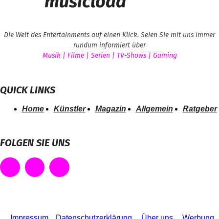
musicload
Die Welt des Entertainments auf einen Klick. Seien Sie mit uns immer
rundum informiert über
Musik | Filme | Serien | TV-Shows | Gaming
QUICK LINKS
Home
Künstler
Magazin
Allgemein
Ratgeber
FOLGEN SIE UNS
Impressum
Datenschutzerklärung
Über uns
Werbung