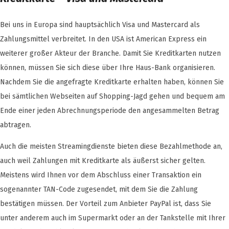
Bei uns in Europa sind hauptsächlich Visa und Mastercard als
Zahlungsmittel verbreitet. In den USA ist American Express ein
weiterer großer Akteur der Branche. Damit Sie Kreditkarten nutzen
können, müssen Sie sich diese über Ihre Haus-Bank organisieren.
Nachdem Sie die angefragte Kreditkarte erhalten haben, können Sie
bei sämtlichen Webseiten auf Shopping-Jagd gehen und bequem am
Ende einer jeden Abrechnungsperiode den angesammelten Betrag
abtragen.
Auch die meisten Streamingdienste bieten diese Bezahlmethode an,
auch weil Zahlungen mit Kreditkarte als äußerst sicher gelten.
Meistens wird Ihnen vor dem Abschluss einer Transaktion ein
sogenannter TAN-Code zugesendet, mit dem Sie die Zahlung
bestätigen müssen. Der Vorteil zum Anbieter PayPal ist, dass Sie
unter anderem auch im Supermarkt oder an der Tankstelle mit Ihrer