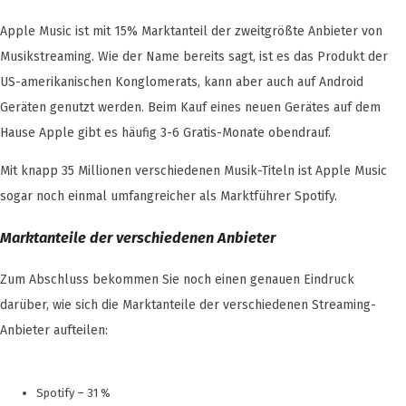
Apple Music ist mit 15% Marktanteil der zweitgrößte Anbieter von
Musikstreaming. Wie der Name bereits sagt, ist es das Produkt der
US-amerikanischen Konglomerats, kann aber auch auf Android
Geräten genutzt werden. Beim Kauf eines neuen Gerätes auf dem
Hause Apple gibt es häufig 3-6 Gratis-Monate obendrauf.
Mit knapp 35 Millionen verschiedenen Musik-Titeln ist Apple Music
sogar noch einmal umfangreicher als Marktführer Spotify.
Marktanteile der verschiedenen Anbieter
Zum Abschluss bekommen Sie noch einen genauen Eindruck
darüber, wie sich die Marktanteile der verschiedenen Streaming-
Anbieter aufteilen:
Spotify – 31 %