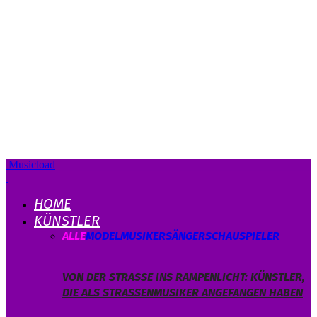
Musicload
HOME
KÜNSTLER
ALLE
MODEL
MUSIKER
SÄNGER
SCHAUSPIELER
VON DER STRASSE INS RAMPENLICHT: KÜNSTLER, D
IE ALS STRASSENMUSIKER ANGEFANGEN HABEN