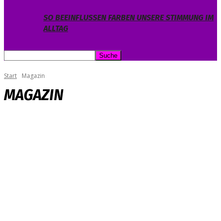
SO BEEINFLUSSEN FARBEN UNSERE STIMMUNG IM
ALLTAG
Start
Magazin
MAGAZIN
ALLGEMEIN
BELIEBTE BEITRÄGE
EVENTS & TICKETS
FUN
KINO & TV
KÜNSTLER
MAGAZIN
RATGEBER
TESTBERICHTE