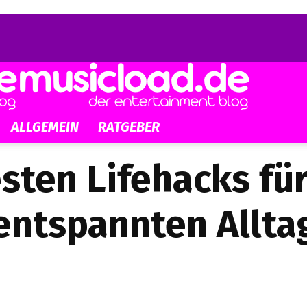
ALLGEMEIN
RATGEBER
sten Lifehacks fü
entspannten Allta