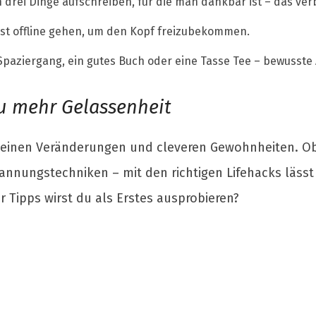
h drei Dinge aufschreiben, für die man dankbar ist – das ve
t offline gehen, um den Kopf freizubekommen.
Spaziergang, ein gutes Buch oder eine Tasse Tee – bewusste 
 zu mehr Gelassenheit
kleinen Veränderungen und cleveren Gewohnheiten. Ob
nnungstechniken – mit den richtigen Lifehacks lässt 
 Tipps wirst du als Erstes ausprobieren?