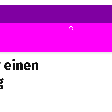
r einen
g