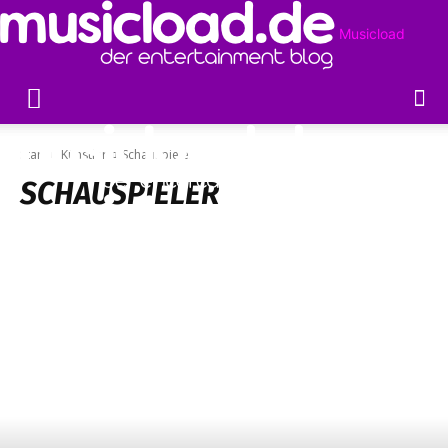
Musicload
Start
Künstler
Schauspieler
SCHAUSPIELER
MODEL
MUSIKER
SÄNGER
SCHAUSPIELER