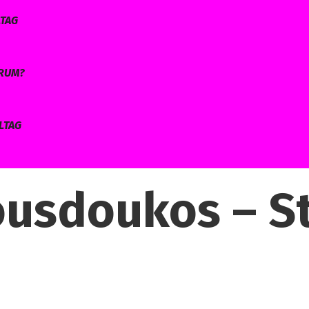
LTAG
ARUM?
LTAG
usdoukos – St