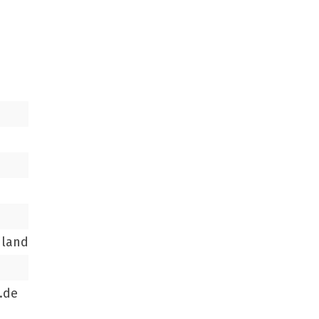
hland
.de