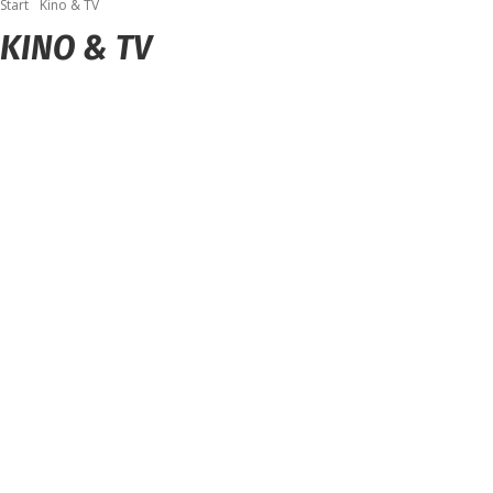
Start
Kino & TV
KINO & TV
ALLGEMEIN
BELIEBTE BEITRÄGE
EVENTS & TICKETS
FUN
KINO & TV
KÜNSTLER
MAGAZIN
RATGEBER
TESTBERICHTE