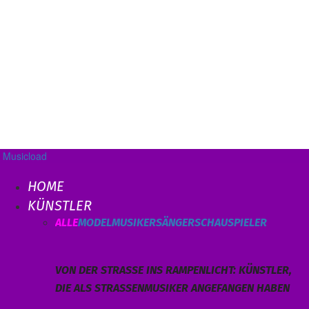
Musicload
HOME
KÜNSTLER
ALLE
MODEL
MUSIKER
SÄNGER
SCHAUSPIELER
VON DER STRASSE INS RAMPENLICHT: KÜNSTLER, D
IE ALS STRASSENMUSIKER ANGEFANGEN HABEN