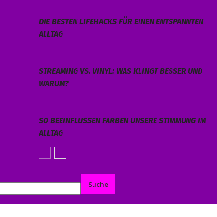
DIE BESTEN LIFEHACKS FÜR EINEN ENTSPANNTEN
ALLTAG
STREAMING VS. VINYL: WAS KLINGT BESSER UND
WARUM?
SO BEEINFLUSSEN FARBEN UNSERE STIMMUNG IM
ALLTAG