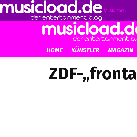
Musicload
HOME
KÜNSTLER
MAGAZIN
ZDF-„fronta