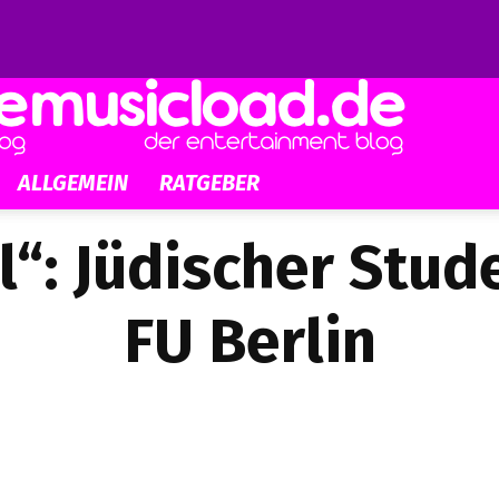
ALLGEMEIN
RATGEBER
l“: Jüdischer Stud
FU Berlin