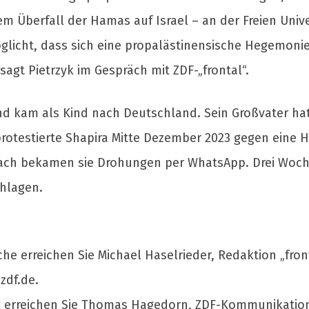
dem Überfall der Hamas auf Israel – an der Freien Univ
icht, dass sich eine propalästinensische Hegemonie in
 sagt Pietrzyk im Gespräch mit ZDF-„frontal“.
und kam als Kind nach Deutschland. Sein Großvater ha
otestierte Shapira Mitte Dezember 2023 gegen eine 
ach bekamen sie Drohungen per WhatsApp. Drei Woch
hlagen.
che erreichen Sie Michael Haselrieder, Redaktion „fron
zdf.de
.
ng erreichen Sie Thomas Hagedorn, ZDF-Kommunikation,