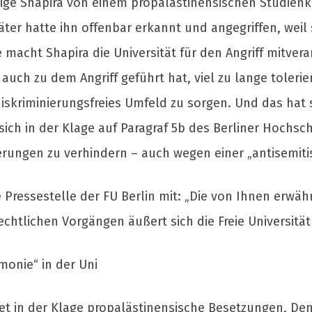
ige Shapira von einem propalästinensischen Studienkol
r hatte ihn offenbar erkannt und angegriffen, weil si
ge macht Shapira die Universität für den Angriff mitver
auch zu dem Angriff geführt hat, viel zu lange tolerie
diskriminierungsfreies Umfeld zu sorgen. Und das hat s
t sich in der Klage auf Paragraf 5b des Berliner Hoch
nierungen zu verhindern – auch wegen einer „antisemit
e Pressestelle der FU Berlin mit: „Die von Ihnen erwähn
echtlichen Vorgängen äußert sich die Freie Universität 
monie“ in der Uni
istet in der Klage propalästinensische Besetzungen, 