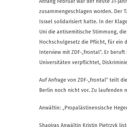
Anfang Februar war der heute 31-jähr
zusammengeschlagen worden. Der Täte
Israel solidarisiert hatte. In der Kla
Uni die antisemitische Stimmung, die 
Hochschulgesetz die Pflicht, für ein 
Interview mit ZDF-„frontal“. Er beruf
Universitäten verpflichtet, Diskrimi
Auf Anfrage von ZDF-„frontal“ teilt di
Berlin noch nicht vor. Zu laufenden r
Anwältin: „Propalästinensische Hege
Shapiras Anwältin Kristin Pietrzyk l