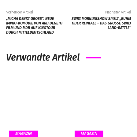
Vorheriger Artikel
Nächster Artikel
„MICHA DENKT GROSS“: NEUE I
SWR3 MORNINGSHOW SPIELT „RUHM
MPRO-KOMÖDIE VON ARD DEGETO F
ODER REINFALL – DAS GROSSE SWR3 L
ILM UND MDR AUF KINOTOUR D
AND-BATTLE“
URCH MITTELDEUTSCHLAND
Verwandte Artikel
MAGAZIN
MAGAZIN