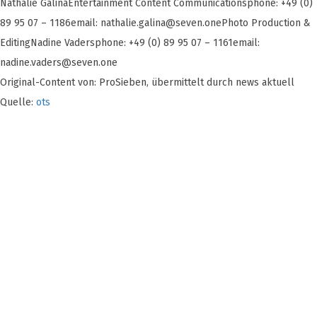
Nathalie GalinaEntertainment Content Communicationsphone: +49 (0)
89 95 07 – 1186email:
nathalie.galina@seven.onePhoto
Production &
EditingNadine Vadersphone: +49 (0) 89 95 07 – 1161email:
nadine.vaders@seven.one
Original-Content von: ProSieben, übermittelt durch news aktuell
Quelle:
ots