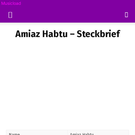
Musicload
Amiaz Habtu – Steckbrief
Name
Amiaz Habtu