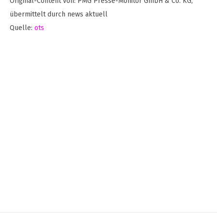
Original-Content von: PMG Presse-Monitor GmbH & Co. KG,
übermittelt durch news aktuell
Quelle:
ots