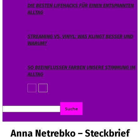
DIE BESTEN LIFEHACKS FÜR EINEN ENTSPANNTEN
ALLTAG
STREAMING VS. VINYL: WAS KLINGT BESSER UND
WARUM?
SO BEEINFLUSSEN FARBEN UNSERE STIMMUNG IM
ALLTAG
Anna Netrebko – Steckbrief