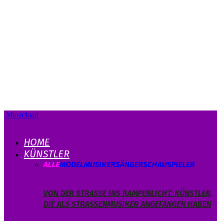
Musicload
HOME
KÜNSTLER
ALLE
MODEL
MUSIKER
SÄNGER
SCHAUSPIELER
VON DER STRASSE INS RAMPENLICHT: KÜNSTLER, D
IE ALS STRASSENMUSIKER ANGEFANGEN HABEN