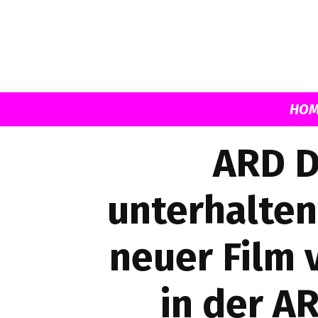
HOM
ARD D
unterhalten
neuer Film
in der A