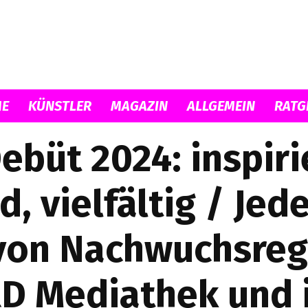
Musicload
E
KÜNSTLER
MAGAZIN
ALLGEMEIN
RATG
ebüt 2024: inspiri
d, vielfältig / Jed
 von Nachwuchsreg
RD Mediathek und 