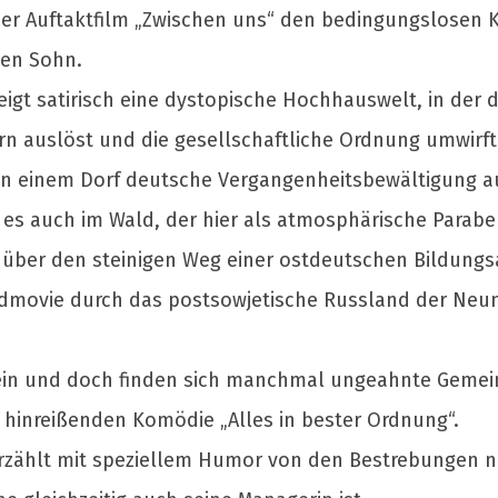
 der Auftaktfilm „Zwischen uns“ den bedingungslosen
hen Sohn.
eigt satirisch eine dystopische Hochhauswelt, in der
rn auslöst und die gesellschaftliche Ordnung umwirft
 in einem Dorf deutsche Vergangenheitsbewältigung au
es auch im Wald, der hier als atmosphärische Parabel f
lm über den steinigen Weg einer ostdeutschen Bildungsa
Roadmovie durch das postsowjetische Russland der Neunz
ein und doch finden sich manchmal ungeahnte Gemei
 hinreißenden Komödie „Alles in bester Ordnung“.
erzählt mit speziellem Humor von den Bestrebungen na