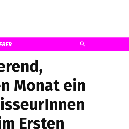
EBER
erend,
en Monat ein
isseurInnen
im Ersten