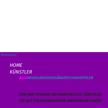
Musicload
HOME
KÜNSTLER
ALLE
MODEL
MUSIKER
SÄNGER
SCHAUSPIELER
VON DER STRASSE INS RAMPENLICHT: KÜNSTLER, D
IE ALS STRASSENMUSIKER ANGEFANGEN HABEN