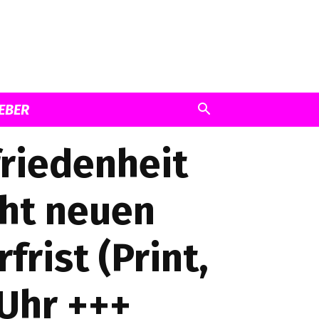
EBER
riedenheit
cht neuen
rist (Print,
 Uhr +++