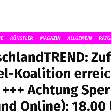
Musicload
E
KÜNSTLER
MAGAZIN
ALLGEMEIN
RATG
chlandTREND: Zuf
l-Koalition errei
 +++ Achtung Sperrf
nd Online): 18.00