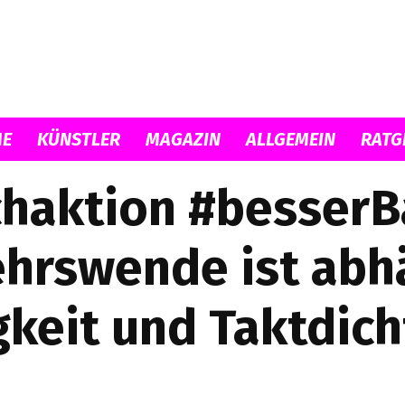
Musicload
E
KÜNSTLER
MAGAZIN
ALLGEMEIN
RATG
haktion #besserBa
ehrswende ist abh
gkeit und Taktdic