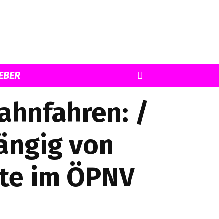
EBER
hnfahren: /
ängig von
hte im ÖPNV