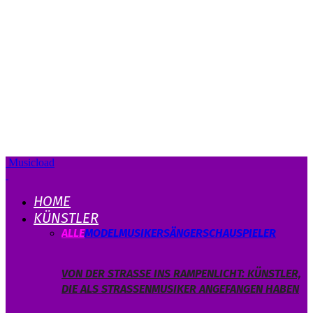
Musicload
HOME
KÜNSTLER
ALLE
MODEL
MUSIKER
SÄNGER
SCHAUSPIELER
VON DER STRASSE INS RAMPENLICHT: KÜNSTLER, D
IE ALS STRASSENMUSIKER ANGEFANGEN HABEN