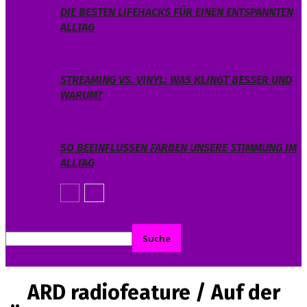
DIE BESTEN LIFEHACKS FÜR EINEN ENTSPANNTEN
ALLTAG
STREAMING VS. VINYL: WAS KLINGT BESSER UND
WARUM?
SO BEEINFLUSSEN FARBEN UNSERE STIMMUNG IM
ALLTAG
ARD radiofeature / Auf der