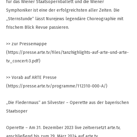
für das Wiener Staatsopernballett und die Wiener
Symphoniker ist eine der erfolgreichsten aller Zeiten. Die
„Sternstunde“ lässt Nurejews legendäre Choreographie mit
frischem Blick Revue passieren.
>> zur Pressemappe
(https://presse.arte.tv/files/tanzhighlights-auf-arte-und-arte-
tv_concert-3.pdf)
>> Vorab auf ARTE Presse
(https://presse.arte.tv/programme/112310-000-A/)
„Die Fledermaus“ an Silvester – Operette aus der bayerischen
Staatsoper
Operette – Am 31. Dezember 2023 live zeitversetzt arte.tv,
anschließend bis zum 29. März 2024 auf arte.tv