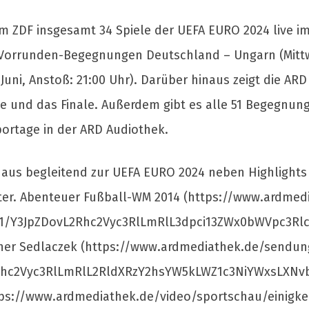
 ZDF insgesamt 34 Spiele der UEFA EURO 2024 live im
Vorrunden-Begegnungen Deutschland – Ungarn (Mittwoc
uni, Anstoß: 21:00 Uhr). Darüber hinaus zeigt die ARD 
ale und das Finale. Außerdem gibt es alle 51 Begegnung
portage in der ARD Audiothek.
hinaus begleitend zur UEFA EURO 2024 neben Highlig
er. Abenteuer Fußball-WM 2014 (https://www.ardmedi
-1/Y3JpZDovL2Rhc2Vyc3RlLmRlL3dpci13ZWx0bWVpc3Rlcg/
er Sedlaczek (https://www.ardmediathek.de/sendun
hc2Vyc3RlLmRlL2RldXRzY2hsYW5kLWZ1c3NiYWxsLXNvbW
ttps://www.ardmediathek.de/video/sportschau/einigkei