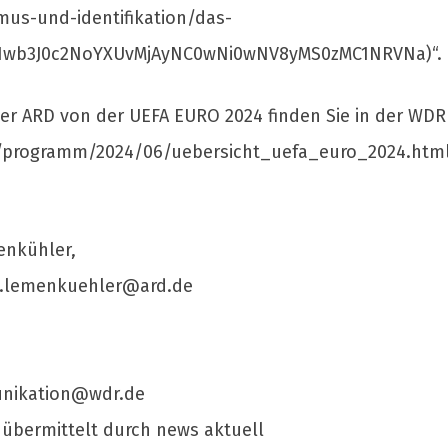
mus-und-identifikation/das-
3Nwb3J0c2NoYXUvMjAyNC0wNi0wNV8yMS0zMC1NRVNa)“.
 der ARD von der UEFA EURO 2024 finden Sie in der WD
r/programm/2024/06/uebersicht_uefa_euro_2024.html
enkühler,
e.lemenkuehler@ard.de
nikation@wdr.de
 übermittelt durch news aktuell