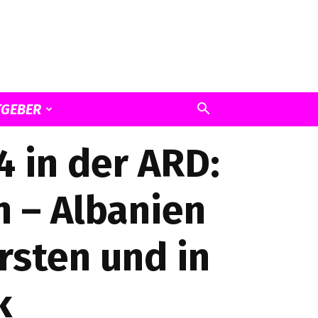
TGEBER
4 in der ARD:
n – Albanien
Ersten und in
k