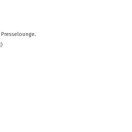
R Presselounge.
)