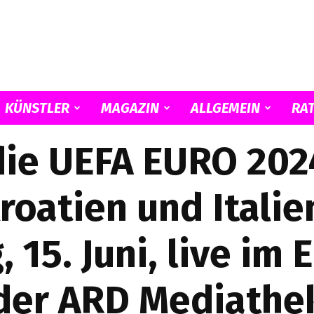
KÜNSTLER
MAGAZIN
ALLGEMEIN
RA
Musicload
die UEFA EURO 202
roatien und Italie
15. Juni, live im 
der ARD Mediathe