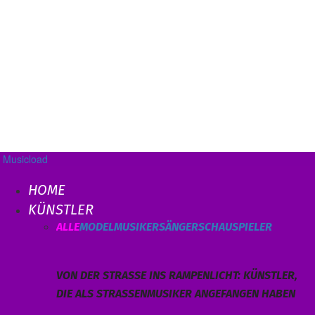
Musicload
HOME
KÜNSTLER
ALLE
MODEL
MUSIKER
SÄNGER
SCHAUSPIELER
VON DER STRASSE INS RAMPENLICHT: KÜNSTLER, D
IE ALS STRASSENMUSIKER ANGEFANGEN HABEN