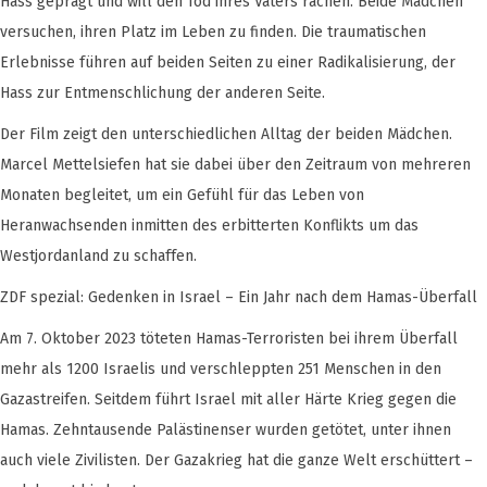
Hass geprägt und will den Tod ihres Vaters rächen. Beide Mädchen
versuchen, ihren Platz im Leben zu finden. Die traumatischen
Erlebnisse führen auf beiden Seiten zu einer Radikalisierung, der
Hass zur Entmenschlichung der anderen Seite.
Der Film zeigt den unterschiedlichen Alltag der beiden Mädchen.
Marcel Mettelsiefen hat sie dabei über den Zeitraum von mehreren
Monaten begleitet, um ein Gefühl für das Leben von
Heranwachsenden inmitten des erbitterten Konflikts um das
Westjordanland zu schaffen.
ZDF spezial: Gedenken in Israel – Ein Jahr nach dem Hamas-Überfall
Am 7. Oktober 2023 töteten Hamas-Terroristen bei ihrem Überfall
mehr als 1200 Israelis und verschleppten 251 Menschen in den
Gazastreifen. Seitdem führt Israel mit aller Härte Krieg gegen die
Hamas. Zehntausende Palästinenser wurden getötet, unter ihnen
auch viele Zivilisten. Der Gazakrieg hat die ganze Welt erschüttert –