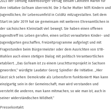
2023 der Stiftung Ravensburger Verlag bekam Cathleen Martin für
ihre Initiative GoTeam überreicht. Die 3-fache Mutter hilft Kindern und
Jugendlichen, ihr Lebensumfeld in Colditz mitzugestalten. Seit dem
Start im Jahr 2019 hat sie gemeinsam mit weiteren Ehrenamtlichen in
der sächsischen Kleinstadt viel bewegt. Sie haben einen offenen
Jugendtreff ins Leben gerufen, einen selbst verwalteten Kinder- und
Jugendgarten geschaffen, Freizeitprogramme aufgelegt und mit
Fragestunden beim Bürgermeister oder dem Ausrichten von U18-
Wahlen auch einen stetigen Dialog mit politisch Verantwortlichen
etabliert. „Das GoTeam ist zu einem Leuchtturmprojekt in Sachsen
geworden,“ würdigte Laudator Georg Spindler die Initiative. „Hier
lässt sich sehen: Demokratie als Lebensform funktioniert! Man kann
einzigartig sein in der Gemeinschaft, man wird verstanden und
versteht die anderen, man kann mitmachen, so wie man ist, auch in
seiner widerständischen Wildheit.“
Pressekontakt: