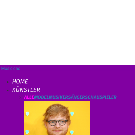
Musicload
HOME
KÜNSTLER
ALLE
MODEL
MUSIKER
SÄNGER
SCHAUSPIELER