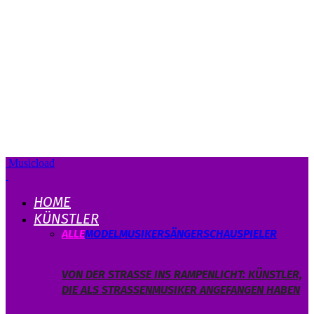
Musicload
HOME
KÜNSTLER
ALLE
MODEL
MUSIKER
SÄNGER
SCHAUSPIELER
VON DER STRASSE INS RAMPENLICHT: KÜNSTLER, D
IE ALS STRASSENMUSIKER ANGEFANGEN HABEN