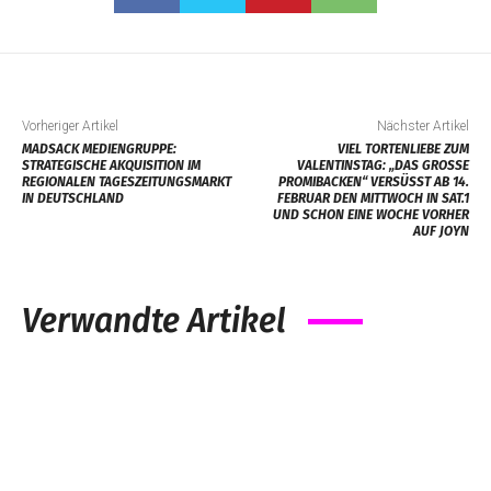
Vorheriger Artikel
Nächster Artikel
MADSACK MEDIENGRUPPE:
VIEL TORTENLIEBE ZUM
STRATEGISCHE AKQUISITION IM
VALENTINSTAG: „DAS GROSSE P
REGIONALEN TAGESZEITUNGSMARKT
ROMIBACKEN“ VERSÜSST AB 14. FE
IN DEUTSCHLAND
BRUAR DEN MITTWOCH IN SAT.1 UN
D SCHON EINE WOCHE VORHER AU
F JOYN
Verwandte Artikel