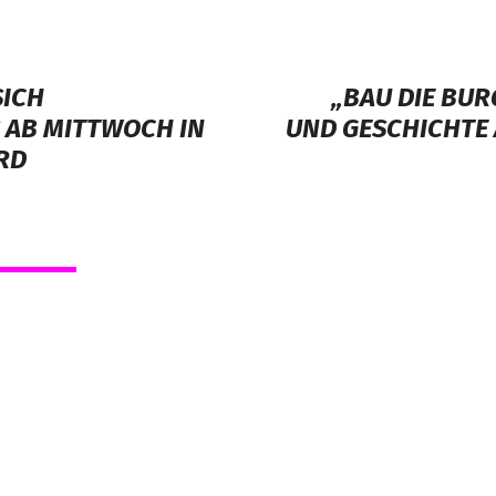
CH S
„BAU DIE BUR
B MITTWOCH IN S
UND GESCHICHTE A
D