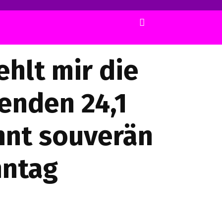
ehlt mir die
genden 24,1
nnt souverän
nntag