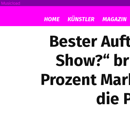
Musicload
HOME
KÜNSTLER
MAGAZIN
Bester Auft
Show?“ bri
Prozent Mar
die 