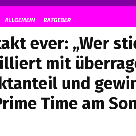
ALLGEMEIN
RATGEBER
akt ever: „Wer sti
lliert mit überra
ktanteil und gewi
Prime Time am So