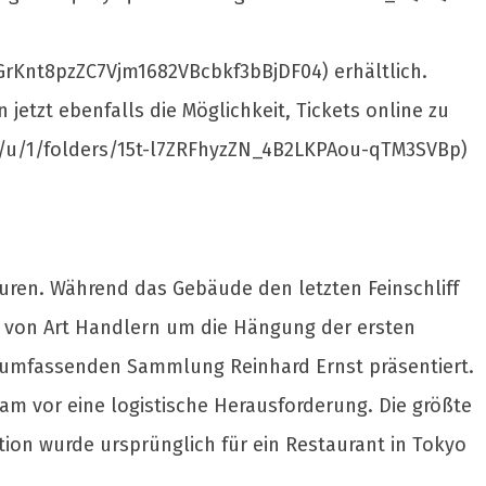
t8pzZC7Vjm1682VBcbkf3bBjDF04) erhältlich.
etzt ebenfalls die Möglichkeit, Tickets online zu
ve/u/1/folders/15t-l7ZRFhyzZN_4B2LKPAou-qTM3SVBp)
ouren. Während das Gebäude den letzten Feinschliff
am von Art Handlern um die Hängung der ersten
e umfassenden Sammlung Reinhard Ernst präsentiert.
am vor eine logistische Herausforderung. Die größte
ition wurde ursprünglich für ein Restaurant in Tokyo