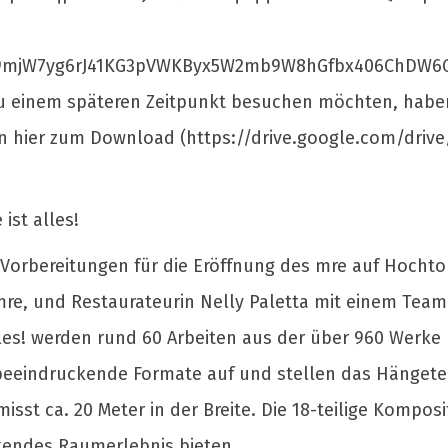
mjW7yg6rJ41KG3pVWKByx5W2mb9W8hGfbx406ChDW6GrKn
u einem späteren Zeitpunkt besuchen möchten, haben j
en hier zum Download (https://drive.google.com/dri
ist alles!
e Vorbereitungen für die Eröffnung des mre auf Hocht
 mre, und Restaurateurin Nelly Paletta mit einem Te
lles! werden rund 60 Arbeiten aus der über 960 Werk
 beeindruckende Formate auf und stellen das Hängete
isst ca. 20 Meter in der Breite. Die 18-teilige Kompos
kendes Raumerlebnis bieten.