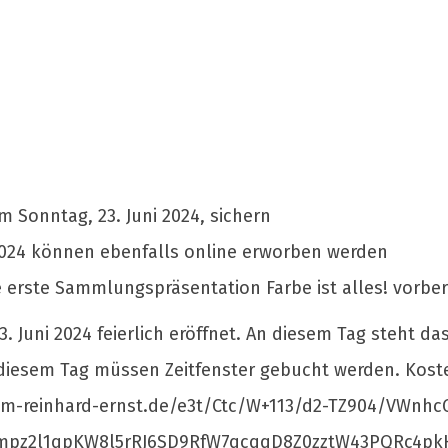
m Sonntag, 23. Juni 2024, sichern
2024 können ebenfalls online erworben werden
e erste Sammlungspräsentation Farbe ist alles! vorber
Juni 2024 feierlich eröffnet. An diesem Tag steht das
an diesem Tag müssen Zeitfenster gebucht werden. Kost
um-reinhard-ernst.de/e3t/Ctc/W+113/d2-TZ904/VWnhc
mpz2l1qpKW8l5rRJ6SD9RfW7qcqqD8Z0zztW43PQRc4p