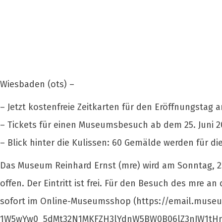
Wiesbaden (ots) –
– Jetzt kostenfreie Zeitkarten für den Eröffnungstag a
– Tickets für einen Museumsbesuch ab dem 25. Juni 
– Blick hinter die Kulissen: 60 Gemälde werden für di
Das Museum Reinhard Ernst (mre) wird am Sonntag, 23. 
offen. Der Eintritt ist frei. Für den Besuch des mre 
sofort im Online-Museumsshop (https://email.muse
1W5wYw0_5dMt32N1MKFZH3lYdnW5BW0B06lZ3nJW1tH