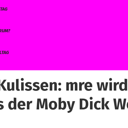
LTAG
ARUM?
LTAG
 Kulissen: mre wird
us der Moby Dick W