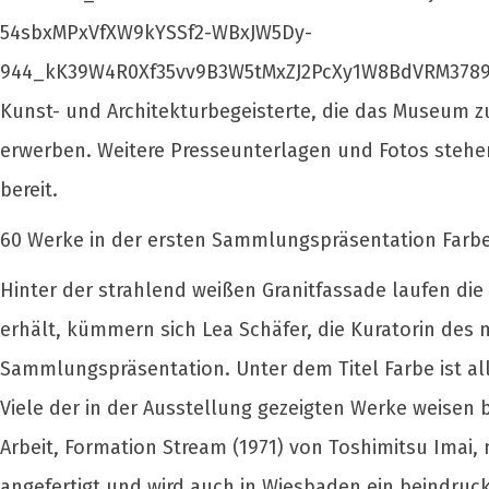
54sbxMPxVfXW9kYSSf2-WBxJW5Dy-
944_kK39W4R0Xf35vv9B3W5tMxZJ2PcXy1W8BdVRM3789
Kunst- und Architekturbegeisterte, die das Museum z
erwerben. Weitere Presseunterlagen und Fotos steh
bereit.
60 Werke in der ersten Sammlungspräsentation Farbe 
Hinter der strahlend weißen Granitfassade laufen di
erhält, kümmern sich Lea Schäfer, die Kuratorin des
Sammlungspräsentation. Unter dem Titel Farbe ist a
Viele der in der Ausstellung gezeigten Werke weisen
Arbeit, Formation Stream (1971) von Toshimitsu Imai, m
angefertigt und wird auch in Wiesbaden ein beindruc