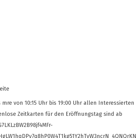
eite
 mre von 10:15 Uhr bis 19:00 Uhr allen Interessierten
enlose Zeitkarten für den Eröffnungstag sind ab
G7LKLzBW2B98jf4MFr-
kHgLW1hqDPy7q8hP0W4T1kg51Y2hTvW3ncrN_4QNQrKN