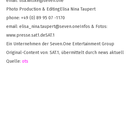
email:
lisa.wittke@seven.one
Photo Production & EditingElisa Nina Taupert
phone: +49 (0) 89 95 07 -1170
email:
elisa_nina.taupert@seven.oneInfos
& Fotos:
www.presse.sat1.deSAT.1
Ein Unternehmen der Seven.One Entertainment Group
Original-Content von: SAT.1, übermittelt durch news aktuell
Quelle:
ots