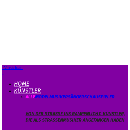
Musicload
HOME
KÜNSTLER
ALLE
MODEL
MUSIKER
SÄNGER
SCHAUSPIELER
VON DER STRASSE INS RAMPENLICHT: KÜNSTLER, D
IE ALS STRASSENMUSIKER ANGEFANGEN HABEN