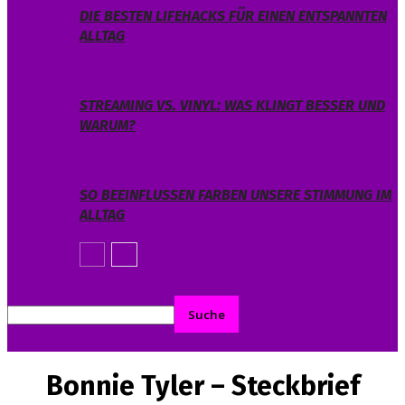
DIE BESTEN LIFEHACKS FÜR EINEN ENTSPANNTEN
ALLTAG
STREAMING VS. VINYL: WAS KLINGT BESSER UND
WARUM?
SO BEEINFLUSSEN FARBEN UNSERE STIMMUNG IM
ALLTAG
Bonnie Tyler – Steckbrief