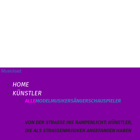
Musicload
HOME
KÜNSTLER
ALLE
MODEL
MUSIKER
SÄNGER
SCHAUSPIELER
VON DER STRASSE INS RAMPENLICHT: KÜNSTLER, D
IE ALS STRASSENMUSIKER ANGEFANGEN HABEN