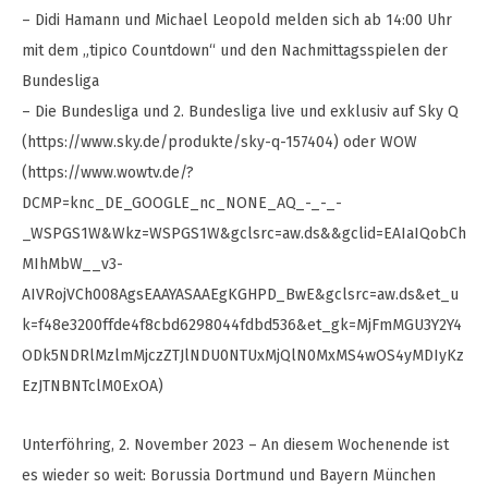
– Didi Hamann und Michael Leopold melden sich ab 14:00 Uhr
mit dem „tipico Countdown“ und den Nachmittagsspielen der
Bundesliga
– Die Bundesliga und 2. Bundesliga live und exklusiv auf Sky Q
(https://www.sky.de/produkte/sky-q-157404) oder WOW
(https://www.wowtv.de/?
DCMP=knc_DE_GOOGLE_nc_NONE_AQ_-_-_-
_WSPGS1W&Wkz=WSPGS1W&gclsrc=aw.ds&&gclid=EAIaIQobCh
MIhMbW__v3-
AIVRojVCh008AgsEAAYASAAEgKGHPD_BwE&gclsrc=aw.ds&et_u
k=f48e3200ffde4f8cbd6298044fdbd536&et_gk=MjFmMGU3Y2Y4
ODk5NDRlMzlmMjczZTJlNDU0NTUxMjQlN0MxMS4wOS4yMDIyKz
EzJTNBNTclM0ExOA)
Unterföhring, 2. November 2023 – An diesem Wochenende ist
es wieder so weit: Borussia Dortmund und Bayern München