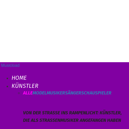
Musicload
HOME
KÜNSTLER
ALLE
MODEL
MUSIKER
SÄNGER
SCHAUSPIELER
VON DER STRASSE INS RAMPENLICHT: KÜNSTLER, D
IE ALS STRASSENMUSIKER ANGEFANGEN HABEN