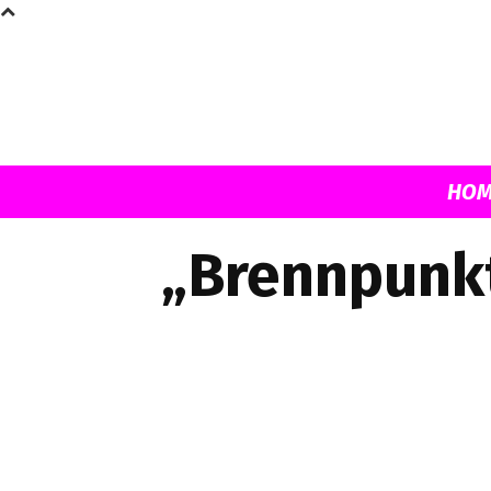
HOM
„Brennpunkt“