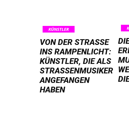
KÜNSTLER
DI
VON DER STRASSE I
ER
NS RAMPENLICHT: K
MU
ÜNSTLER, DIE ALS S
WE
TRASSENMUSIKER AN
DI
GEFANGEN HA
BEN