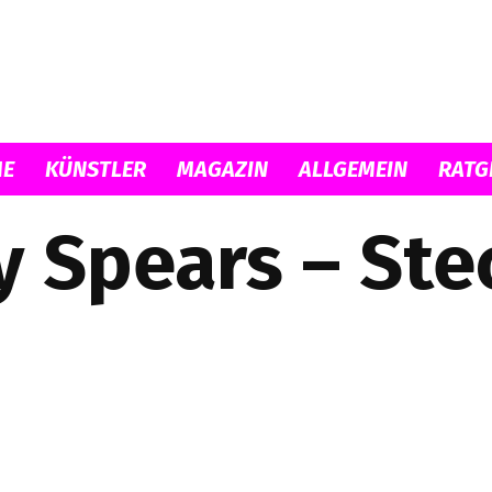
Musicload
E
KÜNSTLER
MAGAZIN
ALLGEMEIN
RATG
y Spears – Ste