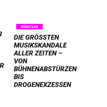
KÜNSTLER
R
DIE GRÖSSTEN M
USIKSKANDALE A
LLER ZEITEN – V
ON B
HR
ÜHNENABSTÜRZEN B
IS D
ROGENEXZESSEN