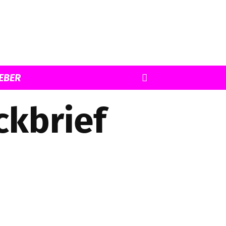
EBER
ckbrief