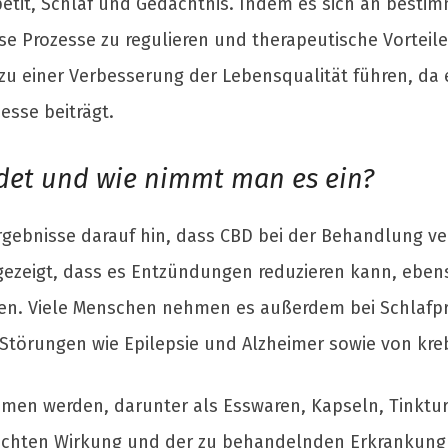
tit, Schlaf und Gedächtnis. Indem es sich an bestim
se Prozesse zu regulieren und therapeutische Vorteil
zu einer Verbesserung der Lebensqualität führen, da 
sse beiträgt.
et und wie nimmt man es ein?
gebnisse darauf hin, dass CBD bei der Behandlung v
h gezeigt, dass es Entzündungen reduzieren kann, eb
en. Viele Menschen nehmen es außerdem bei Schlafp
Störungen wie Epilepsie und Alzheimer sowie von kr
en werden, darunter als Esswaren, Kapseln, Tinkture
hten Wirkung und der zu behandelnden Erkrankung ab