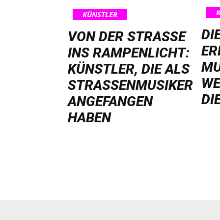
KÜNSTLER
DI
VON DER STRASSE I
ER
NS RAMPENLICHT: K
MU
ÜNSTLER, DIE ALS S
WE
TRASSENMUSIKER AN
DI
GEFANGEN HA
BEN