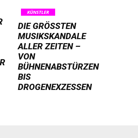
KÜNSTLER
R
DIE GRÖSSTEN M
USIKSKANDALE A
LLER ZEITEN – V
ON B
HR
ÜHNENABSTÜRZEN B
IS D
ROGENEXZESSEN