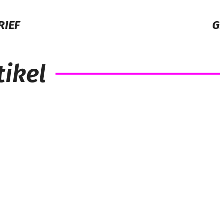
RIEF
G
ikel