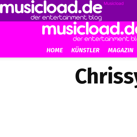
Musicload
HOME
KÜNSTLER
MAGAZIN
Chriss