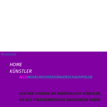
Musicload
HOME
KÜNSTLER
ALLE
MODEL
MUSIKER
SÄNGER
SCHAUSPIELER
VON DER STRASSE INS RAMPENLICHT: KÜNSTLER, D
IE ALS STRASSENMUSIKER ANGEFANGEN HABEN