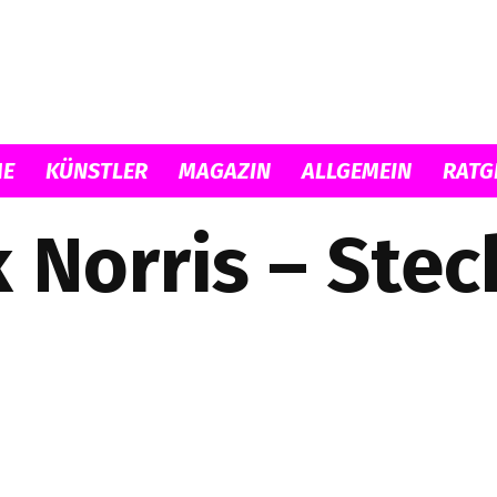
Musicload
E
KÜNSTLER
MAGAZIN
ALLGEMEIN
RATG
 Norris – Stec