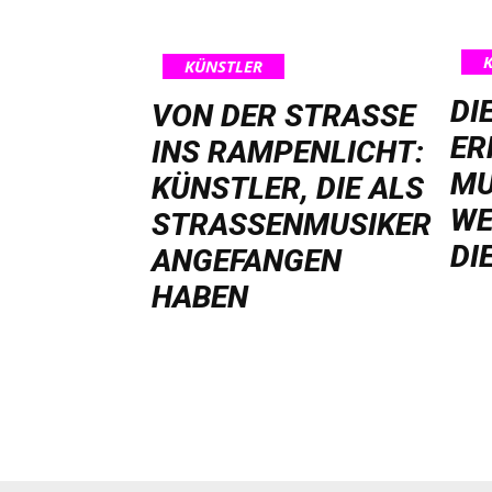
KÜNSTLER
DI
VON DER STRASSE I
ER
NS RAMPENLICHT: K
MU
ÜNSTLER, DIE ALS S
WE
TRASSENMUSIKER AN
DI
GEFANGEN HA
BEN