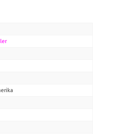
ler
merika