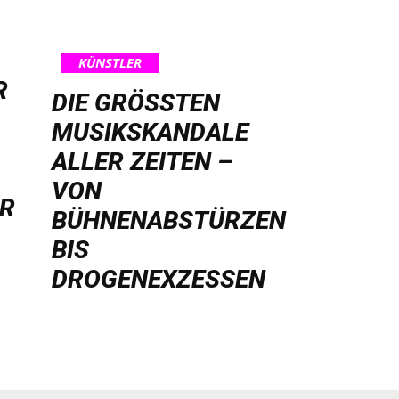
KÜNSTLER
R
DIE GRÖSSTEN M
USIKSKANDALE A
LLER ZEITEN – V
ON B
HR
ÜHNENABSTÜRZEN B
IS D
ROGENEXZESSEN