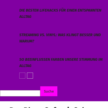
DIE BESTEN LIFEHACKS FÜR EINEN ENTSPANNTEN
ALLTAG
STREAMING VS. VINYL: WAS KLINGT BESSER UND
WARUM?
SO BEEINFLUSSEN FARBEN UNSERE STIMMUNG IM
ALLTAG