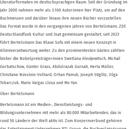
Literaturformaten im deutschsprachigen Raum. Seit der Gründung im
Jahr 2000 nahmen mehr als 3.100 Autor:innen hier Platz, um auf den
Buchmessen und darüber hinaus ihre neuen Bücher vorzustellen.
Das Format wurde in den vergangenen Jahren von Bertelsmann, ZDF,
Deutschlandfunk Kultur und 3sat gemeinsam gestaltet; seit 2023
führt Bertelsmann Das Blaue Sofa mit einem neuen Konzept in
Alleinverantwortung weiter. Zu den prominentesten Gästen zählten
bisher die Nobelpreisträger:innen Swetlana Alexijewitsch, Michail
Gorbatschow, Günter Grass, Abdulrazak Gurnah, Herta Müller,
Christiane Nüsslein-Volhard, Orhan Pamuk, Joseph Stiglitz, Olga
Tokarczuk, Mario Vargas Llosa und Mo Yan.
Über Bertelsmann
Bertelsmann ist ein Medien-, Dienstleistungs- und
Bildungsunternehmen mit mehr als 80.000 Mitarbeitenden, das in
rund 50 Ländern der Welt aktiv ist. Zum Konzernverbund gehören
das Entertainment-Unternehmen RTL Group, die Buchverlagsgruppe