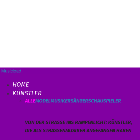
Musicload
HOME
KÜNSTLER
ALLE
MODEL
MUSIKER
SÄNGER
SCHAUSPIELER
VON DER STRASSE INS RAMPENLICHT: KÜNSTLER, D
IE ALS STRASSENMUSIKER ANGEFANGEN HABEN