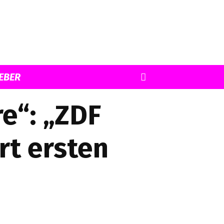
EBER
e“: „ZDF
rt ersten