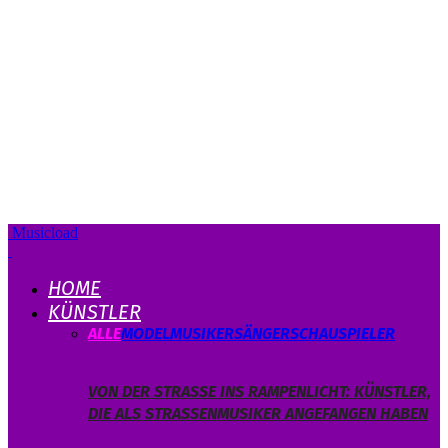
Musicload
HOME
KÜNSTLER
ALLE
MODEL
MUSIKER
SÄNGER
SCHAUSPIELER
VON DER STRASSE INS RAMPENLICHT: KÜNSTLER, D
IE ALS STRASSENMUSIKER ANGEFANGEN HABEN