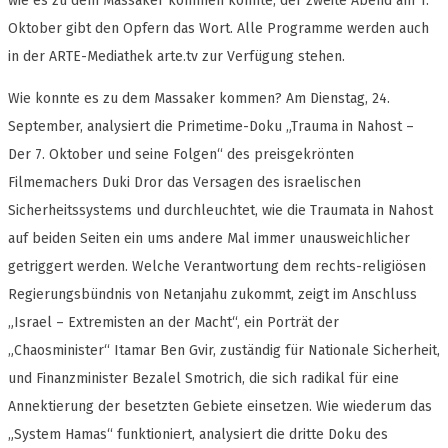
wie es zu dem Massaker kommen konnte, der zweite Abend am 1.
Oktober gibt den Opfern das Wort. Alle Programme werden auch
in der ARTE-Mediathek arte.tv zur Verfügung stehen.
Wie konnte es zu dem Massaker kommen? Am Dienstag, 24.
September, analysiert die Primetime-Doku „Trauma in Nahost –
Der 7. Oktober und seine Folgen“ des preisgekrönten
Filmemachers Duki Dror das Versagen des israelischen
Sicherheitssystems und durchleuchtet, wie die Traumata in Nahost
auf beiden Seiten ein ums andere Mal immer unausweichlicher
getriggert werden. Welche Verantwortung dem rechts-religiösen
Regierungsbündnis von Netanjahu zukommt, zeigt im Anschluss
„Israel – Extremisten an der Macht“, ein Porträt der
„Chaosminister“ Itamar Ben Gvir, zuständig für Nationale Sicherheit,
und Finanzminister Bezalel Smotrich, die sich radikal für eine
Annektierung der besetzten Gebiete einsetzen. Wie wiederum das
„System Hamas“ funktioniert, analysiert die dritte Doku des