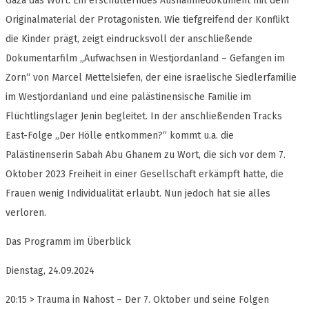
Gaza das Wort. Ein erschütterndes Ausnahmedokument mit dem
Originalmaterial der Protagonisten. Wie tiefgreifend der Konflikt
die Kinder prägt, zeigt eindrucksvoll der anschließende
Dokumentarfilm „Aufwachsen in Westjordanland – Gefangen im
Zorn“ von Marcel Mettelsiefen, der eine israelische Siedlerfamilie
im Westjordanland und eine palästinensische Familie im
Flüchtlingslager Jenin begleitet. In der anschließenden Tracks
East-Folge „Der Hölle entkommen?“ kommt u.a. die
Palästinenserin Sabah Abu Ghanem zu Wort, die sich vor dem 7.
Oktober 2023 Freiheit in einer Gesellschaft erkämpft hatte, die
Frauen wenig Individualität erlaubt. Nun jedoch hat sie alles
verloren.
Das Programm im Überblick
Dienstag, 24.09.2024
20:15 > Trauma in Nahost – Der 7. Oktober und seine Folgen