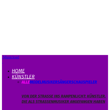
Musicload
HOME
KÜNSTLER
ALLE
MODEL
MUSIKER
SÄNGER
SCHAUSPIELER
VON DER STRASSE INS RAMPENLICHT: KÜNSTLER, D
IE ALS STRASSENMUSIKER ANGEFANGEN HABEN