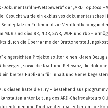
RD-Dokumentarfilm-Wettbewerb“ der „ARD TopDocs – 
nde. Gesucht wurde ein exklusives dokumentarisches H
Sendeplatz im Ersten und zur Veröffentlichung in der
em MDR sind dies BR, NDR, SWR, WDR und rbb – ermög
kts durch die Übernahme der Bruttoherstellungskoste
 eingereichten Projekte sollten einen klaren Bezug z
 bewegen, sowie die Kraft und Relevanz, die dokume
ein breites Publikum für Inhalt und Genre begeister
Aus diesen hatte die Jury – bestehend aus programm
kanstalten unter Leitung des ARD-Chefredakteurs Oliv
roduzentinnen und Produzenten präsentierten ihre Kon