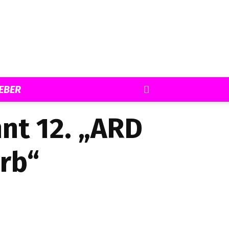
EBER
nt 12. „ARD
rb“