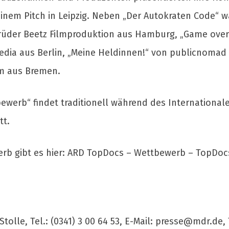
einem Pitch in Leipzig. Neben „Der Autokraten Code“ w
rüder Beetz Filmproduktion aus Hamburg, „Game over 
edia aus Berlin, „Meine Heldinnen!“ von publicnomad
lm aus Bremen.
werb“ findet traditionell während des Internationalen
tt.
rb gibt es hier: ARD TopDocs – Wettbewerb – TopDocs
olle, Tel.: (0341) 3 00 64 53, E-Mail:
presse@mdr.de
,