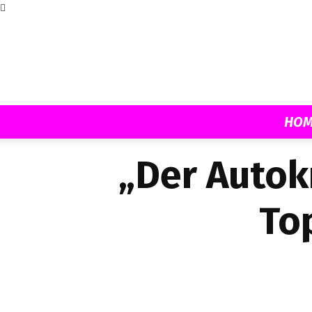
HOM
„Der Autok
To