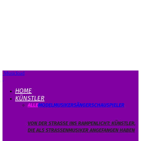
Musicload
HOME
KÜNSTLER
ALLE
MODEL
MUSIKER
SÄNGER
SCHAUSPIELER
VON DER STRASSE INS RAMPENLICHT: KÜNSTLER, D
IE ALS STRASSENMUSIKER ANGEFANGEN HABEN