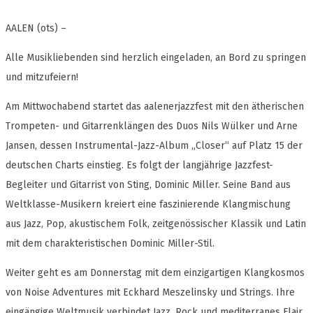
AALEN (ots) –
Alle Musikliebenden sind herzlich eingeladen, an Bord zu springen
und mitzufeiern!
Am Mittwochabend startet das aalenerjazzfest mit den ätherischen
Trompeten- und Gitarrenklängen des Duos Nils Wülker und Arne
Jansen, dessen Instrumental-Jazz-Album „Closer“ auf Platz 15 der
deutschen Charts einstieg. Es folgt der langjährige Jazzfest-
Begleiter und Gitarrist von Sting, Dominic Miller. Seine Band aus
Weltklasse-Musikern kreiert eine faszinierende Klangmischung
aus Jazz, Pop, akustischem Folk, zeitgenössischer Klassik und Latin
mit dem charakteristischen Dominic Miller-Stil.
Weiter geht es am Donnerstag mit dem einzigartigen Klangkosmos
von Noise Adventures mit Eckhard Meszelinsky und Strings. Ihre
eingängige Weltmusik verbindet Jazz, Rock und mediterranes Flair.