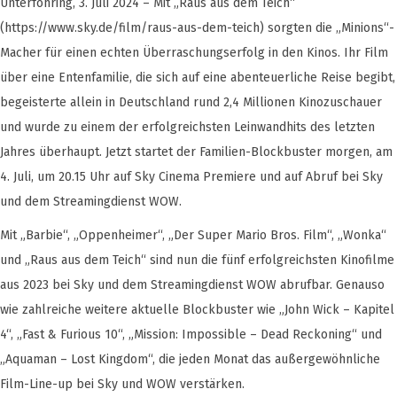
Unterföhring, 3. Juli 2024 – Mit „Raus aus dem Teich“
(https://www.sky.de/film/raus-aus-dem-teich) sorgten die „Minions“-
Macher für einen echten Überraschungserfolg in den Kinos. Ihr Film
über eine Entenfamilie, die sich auf eine abenteuerliche Reise begibt,
begeisterte allein in Deutschland rund 2,4 Millionen Kinozuschauer
und wurde zu einem der erfolgreichsten Leinwandhits des letzten
Jahres überhaupt. Jetzt startet der Familien-Blockbuster morgen, am
4. Juli, um 20.15 Uhr auf Sky Cinema Premiere und auf Abruf bei Sky
und dem Streamingdienst WOW.
Mit „Barbie“, „Oppenheimer“, „Der Super Mario Bros. Film“, „Wonka“
und „Raus aus dem Teich“ sind nun die fünf erfolgreichsten Kinofilme
aus 2023 bei Sky und dem Streamingdienst WOW abrufbar. Genauso
wie zahlreiche weitere aktuelle Blockbuster wie „John Wick – Kapitel
4“, „Fast & Furious 10“, „Mission: Impossible – Dead Reckoning“ und
„Aquaman – Lost Kingdom“, die jeden Monat das außergewöhnliche
Film-Line-up bei Sky und WOW verstärken.