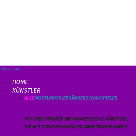
Musicload
HOME
KÜNSTLER
ALLE
MODEL
MUSIKER
SÄNGER
SCHAUSPIELER
VON DER STRASSE INS RAMPENLICHT: KÜNSTLER, D
IE ALS STRASSENMUSIKER ANGEFANGEN HABEN