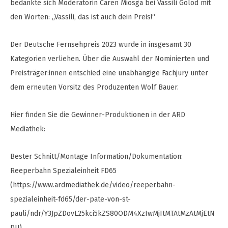
bedankte sich Moderatorin Caren Miosga bei Vassili Golod mit
den Worten: „Vassili, das ist auch dein Preis!“
Der Deutsche Fernsehpreis 2023 wurde in insgesamt 30
Kategorien verliehen. Über die Auswahl der Nominierten und
Preisträger:innen entschied eine unabhängige Fachjury unter
dem erneuten Vorsitz des Produzenten Wolf Bauer.
Hier finden Sie die Gewinner-Produktionen in der ARD
Mediathek:
Bester Schnitt/Montage Information/Dokumentation:
Reeperbahn Spezialeinheit FD65
(https://www.ardmediathek.de/video/reeperbahn-
spezialeinheit-fd65/der-pate-von-st-
pauli/ndr/Y3JpZDovL25kci5kZS80ODM4XzIwMjItMTAtMzAtMjEtN
DU)