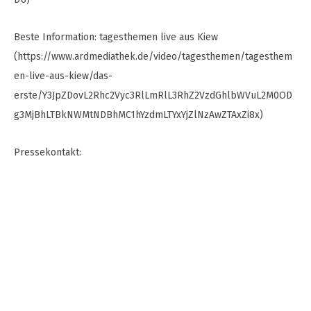
Beste Information: tagesthemen live aus Kiew
(https://www.ardmediathek.de/video/tagesthemen/tagesthem
en-live-aus-kiew/das-
erste/Y3JpZDovL2Rhc2Vyc3RlLmRlL3RhZ2VzdGhlbWVuL2M0OD
g3MjBhLTBkNWMtNDBhMC1hYzdmLTYxYjZlNzAwZTAxZi8x)
Pressekontakt: