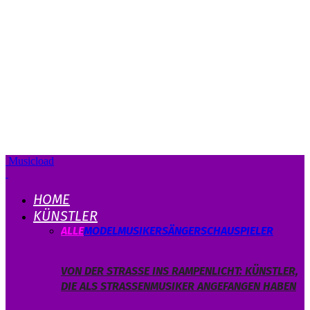
Musicload
HOME
KÜNSTLER
ALLE
MODEL
MUSIKER
SÄNGER
SCHAUSPIELER
VON DER STRASSE INS RAMPENLICHT: KÜNSTLER, D
IE ALS STRASSENMUSIKER ANGEFANGEN HABEN