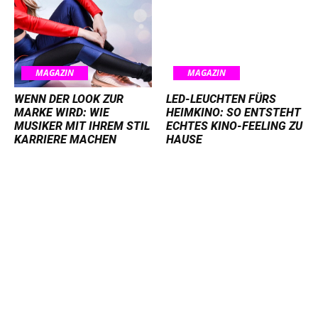
MAGAZIN
MAGAZIN
WENN DER LOOK ZUR
LED-LEUCHTEN FÜRS
MARKE WIRD: WIE
HEIMKINO: SO ENTSTEHT
MUSIKER MIT IHREM STIL
ECHTES KINO-FEELING ZU
KARRIERE MACHEN
HAUSE