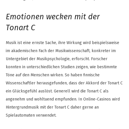
Emotionen wecken mit der
Tonart C
Musik ist eine ernste Sache, ihre Wirkung wird beispielsweise
im akademischen Fach der Musikwissenschaft, konkreter im
Untergebiet der Musikpsychologie, erforscht. Forscher
konnten in unterschiedlichen Studien zeigen, wie bestimmte
Töne auf den Menschen wirken. So haben finnische
Wissenschaftler herausgefunden, dass der Akkord der Tonart C
ein Glücksgefühl auslöst. Generell wird die Tonart C als
angenehm und wohltuend empfunden. In Online-Casinos wird
Hintergrundmusik mit der Tonart C daher gerne an
Spielautomaten verwendet.