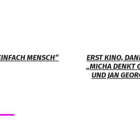
„EINFACH MENSCH“
ERST KINO, DAN
„MICHA DENKT G
ND JAN GEORG 