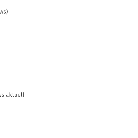
ws)
ws aktuell