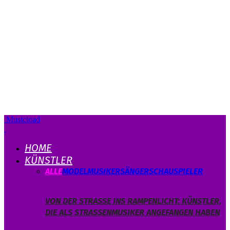
Musicload
HOME
KÜNSTLER
ALLE
MODEL
MUSIKER
SÄNGER
SCHAUSPIELER
VON DER STRASSE INS RAMPENLICHT: KÜNSTLER, D
IE ALS STRASSENMUSIKER ANGEFANGEN HABEN