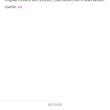
Original-Content von: RTLZWEI, übermittelt durch news aktuell
Quelle:
ots
AUTHOR