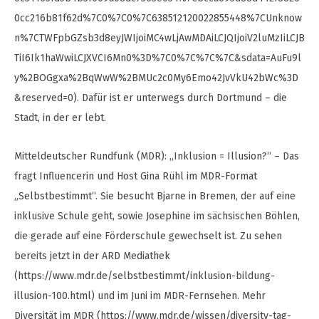
0cc216b81f62d%7C0%7C0%7C638512120022855448%7CUnknow
n%7CTWFpbGZsb3d8eyJWIjoiMC4wLjAwMDAiLCJQIjoiV2luMzIiLCJB
TiI6Ik1haWwiLCJXVCI6Mn0%3D%7C0%7C%7C%7C&sdata=AuFu9l
y%2BOGgxa%2BqWwW%2BMUc2c0My6Emo42JvVkU42bWc%3D
&reserved=0). Dafür ist er unterwegs durch Dortmund – die
Stadt, in der er lebt.
Mitteldeutscher Rundfunk (MDR): „Inklusion = Illusion?“ – Das
fragt Influencerin und Host Gina Rühl im MDR-Format
„Selbstbestimmt“. Sie besucht Bjarne in Bremen, der auf eine
inklusive Schule geht, sowie Josephine im sächsischen Böhlen,
die gerade auf eine Förderschule gewechselt ist. Zu sehen
bereits jetzt in der ARD Mediathek
(https://www.mdr.de/selbstbestimmt/inklusion-bildung-
illusion-100.html) und im Juni im MDR-Fernsehen. Mehr
Diversität im MDR (https://www.mdr.de/wissen/diversity-tag-