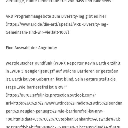
vielfältige, bunte Demokratie frei von Hass und Fakenews.“
ARD Programmangebote zum Diversity-Tag gibt es hier
(https://www.ard.de/die-ard/spezial/ARD-Diversity-Tag-
Gemeinsam-sind-wir-Vielfalt-100/)
Eine Auswahl der Angebote:
Westdeutscher Rundfunk (WDR): Reporter Kevin Barth erzählt
in „WDR 5 Neugier genügt“ auf welche Barrieren er gestoßen
ist. Barth ist von Geburt an fast blind. Sein Feature stellt die
Frage „Wie barrierefrei ist NRW?“
(https://eur03.safelinks.protection.outlook.com/?
url=https%3A%2F%2Fwww1.wdr.de%2Fradio%2Fwdr5%2Fsendun
gen%2Fneugier-genuegt%2Fwie-barrierefrei-ist-nrw-
100.html&data=05%7C02%7CStephan.Lenhardt%40swr.de%7Cb
0c31165fd5b4b5f009a08dc7363e054%7Cbcca095d88d442f8826